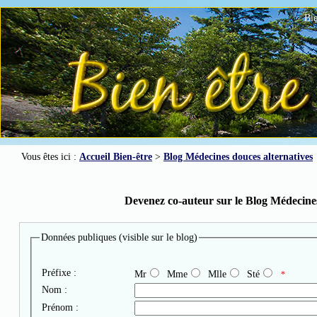
Bie
Vous êtes ici :
Accueil Bien-être
>
Blog Médecines douces alternatives
Devenez co-auteur sur le Blog Médecines
Données publiques (visible sur le blog)
Préfixe :
Mr
Mme
Mlle
Sté
*
Nom :
Prénom :