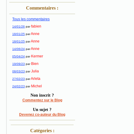
Commentaires :
Tous les commentaires
fabien
14/01/26
par
Anne
18/01/25
par
Anne
18/01/25
par
Anne
14/06/24
par
Kermer
05/04/24
par
Bien
19/09/23
par
Julia
08/03/23
par
Arleta
27/02/23
par
Michel
24/02/23
par
Non inscrit ?
Commentez sur le Blog
Un sujet ?
Devenez co-auteur du Blog
Catégories :