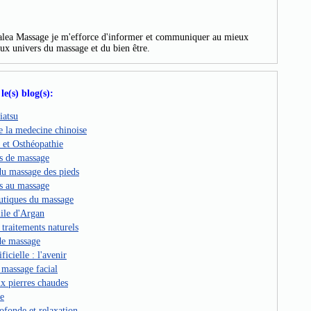
ea Massage je m'efforce d'informer et communiquer au mieux
aux univers du massage et du bien être.
le(s) blog(s):
iatsu
 la medecine chinoise
 et Osthéopathie
es de massage
du massage des pieds
s au massage
eutiques du massage
uile d'Argan
 traitements naturels
 de massage
ficielle : l'avenir
 massage facial
x pierres chaudes
ie
ofonde et relaxation