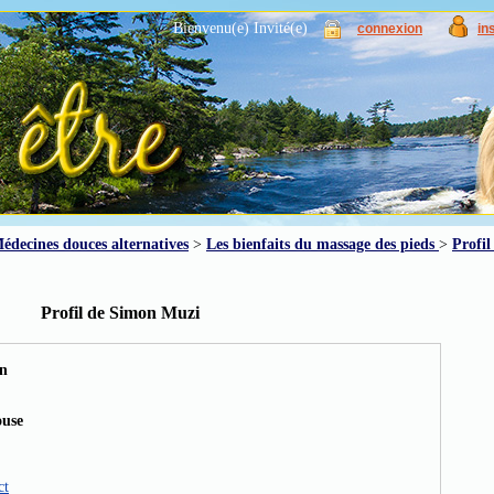
Bienvenu(e) Invité(e)
connexion
in
édecines douces alternatives
>
Les bienfaits du massage des pieds
>
Profi
Profil de Simon Muzi
n
ouse
ct