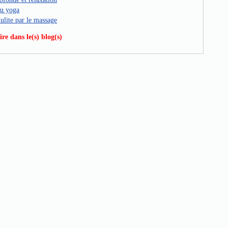
cu yoga
lulite par le massage
e dans le(s) blog(s)