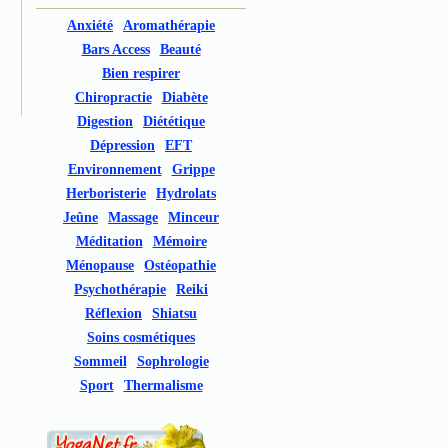
Anxiété
Aromathérapie
Bars Access
Beauté
Bien respirer
Chiropractie
Diabète
Digestion
Diététique
Dépression
EFT
Environnement
Grippe
Herboristerie
Hydrolats
Jeûne
Massage
Minceur
Méditation
Mémoire
Ménopause
Ostéopathie
Psychothérapie
Reiki
Réflexion
Shiatsu
Soins cosmétiques
Sommeil
Sophrologie
Sport
Thermalisme