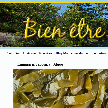
Bie
Vous êtes ici :
Accueil Bien-être
>
Blog Médecines douces alternatives
Laminaria Japonica - Algue