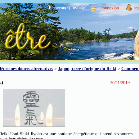
Bienvenu(e) Invité(e)
connexion
in
édecines douces alternatives
>
Japon, terre d'origine du Reiki
>
Comment
ki
30/11/2019
 Reiki Usui Shiki Ryoho est une pratique énergétique qui prend ses sources
, et leur vision du corps.