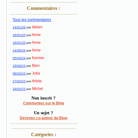
Commentaires :
Tous les commentaires
fabien
14/01/26
par
Anne
18/01/25
par
Anne
18/01/25
par
Anne
14/06/24
par
Kermer
05/04/24
par
Bien
19/09/23
par
Julia
08/03/23
par
Arleta
27/02/23
par
Michel
24/02/23
par
Non inscrit ?
Commentez sur le Blog
Un sujet ?
Devenez co-auteur du Blog
Catégories :