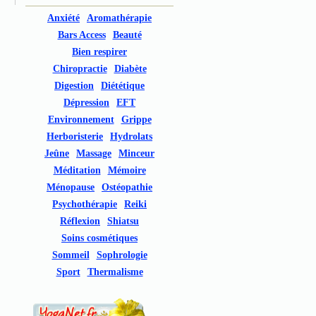
Anxiété
Aromathérapie
Bars Access
Beauté
Bien respirer
Chiropractie
Diabète
Digestion
Diététique
Dépression
EFT
Environnement
Grippe
Herboristerie
Hydrolats
Jeûne
Massage
Minceur
Méditation
Mémoire
Ménopause
Ostéopathie
Psychothérapie
Reiki
Réflexion
Shiatsu
Soins cosmétiques
Sommeil
Sophrologie
Sport
Thermalisme