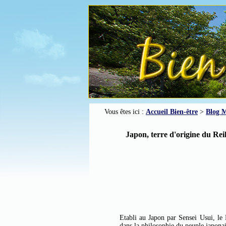
Vous êtes ici :
Accueil Bien-être
>
Blog M
Japon, terre d'origine du Rei
Etabli au Japon par Sensei Usui, le
dans la philosophie du peuple japonais