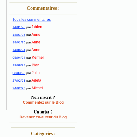
Commentaires :
Tous les commentaires
fabien
14/01/26
par
Anne
18/01/25
par
Anne
18/01/25
par
Anne
14/06/24
par
Kermer
05/04/24
par
Bien
19/09/23
par
Julia
08/03/23
par
Arleta
27/02/23
par
Michel
24/02/23
par
Non inscrit ?
Commentez sur le Blog
Un sujet ?
Devenez co-auteur du Blog
Catégories :