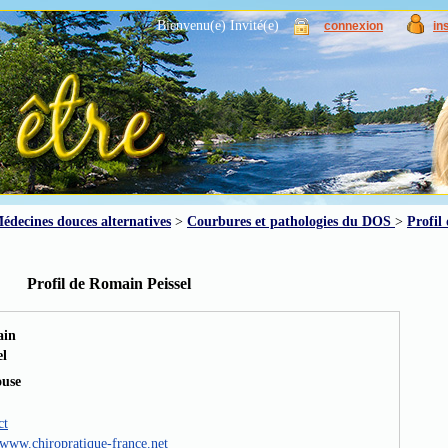
Bienvenu(e) Invité(e)
connexion
in
édecines douces alternatives
>
Courbures et pathologies du DOS
>
Profil
Profil de Romain Peissel
in
el
ouse
ct
/www.chiropratique-france.net