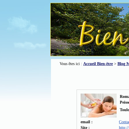
Vous êtes ici :
Accueil Bien-être
>
Blog M
Roma
Peiss
Toul
email :
Conta
Site :
http:/