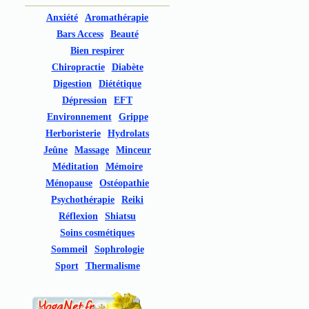
Anxiété
Aromathérapie
Bars Access
Beauté
Bien respirer
Chiropractie
Diabète
Digestion
Diététique
Dépression
EFT
Environnement
Grippe
Herboristerie
Hydrolats
Jeûne
Massage
Minceur
Méditation
Mémoire
Ménopause
Ostéopathie
Psychothérapie
Reiki
Réflexion
Shiatsu
Soins cosmétiques
Sommeil
Sophrologie
Sport
Thermalisme