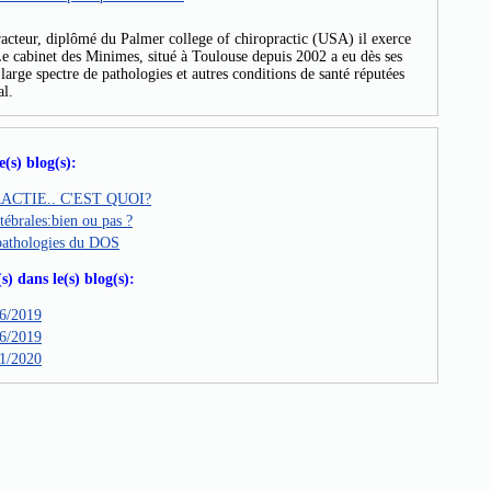
acteur, diplômé du Palmer college of chiropractic (USA) il exerce
Le cabinet des Minimes, situé à Toulouse depuis 2002 a eu dès ses
large spectre de pathologies et autres conditions de santé réputées
al.
e(s) blog(s):
ACTIE.. C'EST QUOI?
ébrales:bien ou pas ?
pathologies du DOS
) dans le(s) blog(s):
6/2019
6/2019
1/2020