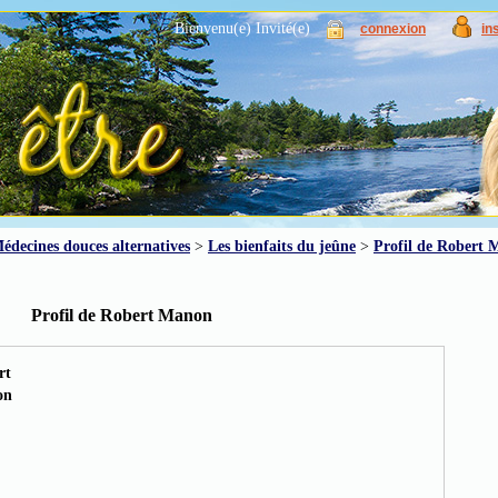
Bienvenu(e) Invité(e)
connexion
in
édecines douces alternatives
>
Les bienfaits du jeûne
>
Profil de Robert
Profil de Robert Manon
rt
on