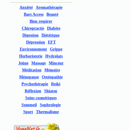
Anxiété
Aromathérapie
Bars Access
Beauté
Bien respirer
Chiropractie
Diabète
Digestion
Diététique
Dépression
EFT
Environnement
Grippe
Herboristerie
Hydrolats
Jeûne
Massage
Minceur
Méditation
Mémoire
Ménopause
Ostéopathie
Psychothérapie
Reiki
Réflexion
Shiatsu
Soins cosmétiques
Sommeil
Sophrologie
Sport
Thermalisme