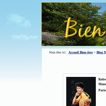
Vous êtes ici :
Accueil Bien-être
>
Blog M
Robe
Man
Paris