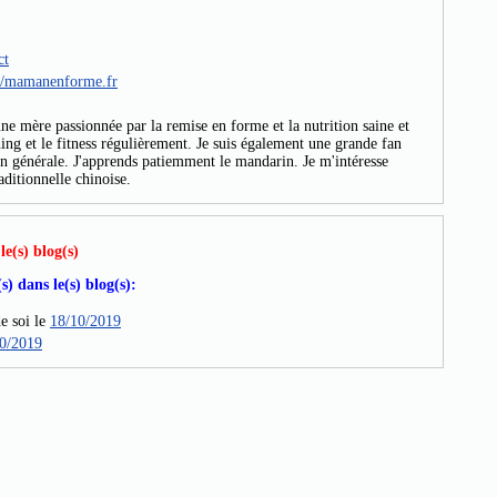
ct
://mamanenforme.fr
e mère passionnée par la remise en forme et la nutrition saine et
ning et le fitness régulièrement. Je suis également une grande fan
çon générale. J'apprends patiemment le mandarin. Je m'intéresse
aditionnelle chinoise.
le(s) blog(s)
) dans le(s) blog(s):
e soi le
18/10/2019
0/2019