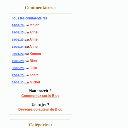
Commentaires :
Tous les commentaires
fabien
14/01/26
par
Anne
18/01/25
par
Anne
18/01/25
par
Anne
14/06/24
par
Kermer
05/04/24
par
Bien
19/09/23
par
Julia
08/03/23
par
Arleta
27/02/23
par
Michel
24/02/23
par
Non inscrit ?
Commentez sur le Blog
Un sujet ?
Devenez co-auteur du Blog
Catégories :