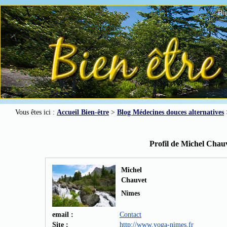
Bie
Vous êtes ici :
Accueil Bien-être
>
Blog Médecines douces alternatives
Profil de Michel Chau
Michel
Chauvet
Nîmes
email :
Contact
Site :
http://www.yoga-nimes.fr