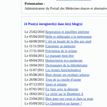
Présentation :
Administrateur du Portail des Médecines douces et alternativ
24 Post(s) enregistré(s) dans le(s) blog(s):
Le 25/02/2010
Respiration et équilibre intérieur
Le 05/04/2010
Belle et séduisante à la ménopause
Le 04/08/2010
L'été en beauté de la tête aux pied
Le 11/11/2010
Entretenir sa mémoire
Le 17/11/2010
Prévention de la grippe
Le 03/04/2011
Le massage bien-être
Le 09/04/2011
Herboristerie éco-médecine
Le 10/04/2011
Dictionnaire de la lithothérapie
Le 11/07/2011
Les Armes Anticholestérol
Le 05/08/2011
Bien choisir ses produits solaires
Le 26/08/2011
Trou de la couche d'ozone
Le 07/12/2011
Sport et enfants
Le 07/01/2012
En finir avec la déprime
Le 18/02/2012
La vérité sur le Bisphénol A
Le 23/04/2012
Bien dans son corps et dans sa peau
Le 03/09/2012
Le Cholestérol un danger ?